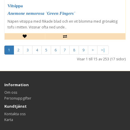
Vitsippa
Anemone nemorosa `Green Fingers´
Näpen vitsippa med flikade blad och en vit blomma med grönaktig
tofs i mitten. Vissnar ofta ned unde..
1
2
3
4
5
6
7
8
9
>
>|
Visar 1 till 15 av 253 (17 sidor)
Information
Om oss
Personuppgifter
Kundtjänst
Kontakta oss
Karta