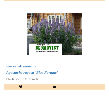
Koreansk anisisop
Agastache rugosa `Blue Fortune´
blålila spiror. Doftande...