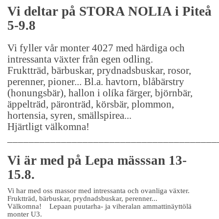
Vi deltar på STORA NOLIA i Piteå
5-9.8
Vi fyller vår monter 4027 med härdiga och
intressanta växter från egen odling.
Fruktträd, bärbuskar, prydnadsbuskar, rosor,
perenner, pioner... Bl.a. havtorn, blåbärstry
(honungsbär), hallon i olíka färger, björnbär,
äppelträd, päronträd, körsbär, plommon,
hortensia, syren, smällspirea...
Hjärtligt välkomna!
_______________________________________
Vi är med på Lepa mässsan 13-
15.8.
Vi har med oss massor med intressanta och ovanliga växter.
Fruktträd, bärbuskar, prydnadsbuskar, perenner...
Välkomna!
Lepaan puutarha- ja viheralan ammattinäyttölä
monter U3.