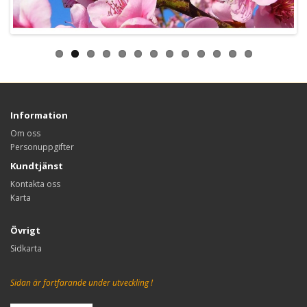
Information
Om oss
Personuppgifter
Kundtjänst
Kontakta oss
Karta
Övrigt
Sidkarta
Sidan är fortfarande under utveckling !