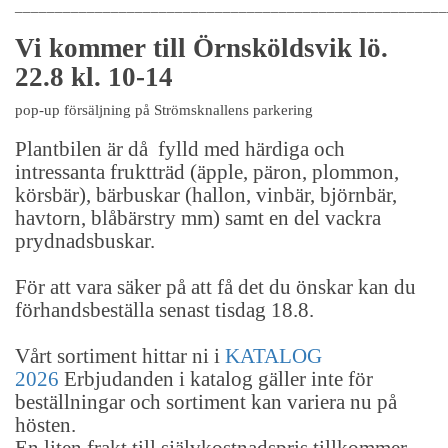
______________________________________________________
Vi kommer till Örnsköldsvik lö.
22.8 kl. 10-14
pop-up försäljning på Strömsknallens parkering
Plantbilen är då fylld med härdiga och
intressanta fruktträd (äpple, päron, plommon,
körsbär), bärbuskar (hallon, vinbär, björnbär,
havtorn, blåbärstry mm) samt en del vackra
prydnadsbuskar.
För att vara säker på att få det du önskar kan du
förhandsbeställa senast tisdag 18.8.
Vårt sortiment hittar ni i
KATALOG
2026
Erbjudanden i katalog gäller inte för
beställningar och sortiment kan variera nu på
hösten.
En liten frakt till självkostnadspris tillkommer