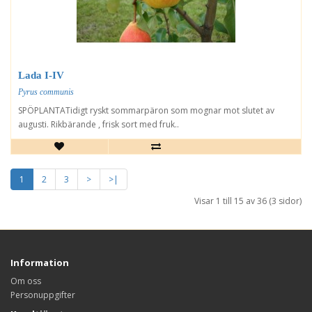
Lada I-IV
Pyrus communis
SPÖPLANTATidigt ryskt sommarpäron som mognar mot slutet av
augusti. Rikbärande , frisk sort med fruk..
1
2
3
>
>|
Visar 1 till 15 av 36 (3 sidor)
Information
Om oss
Personuppgifter