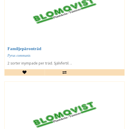
Familjepäronträd
Pyrus communis
2 sorter inympade per träd. Självfertil. ..