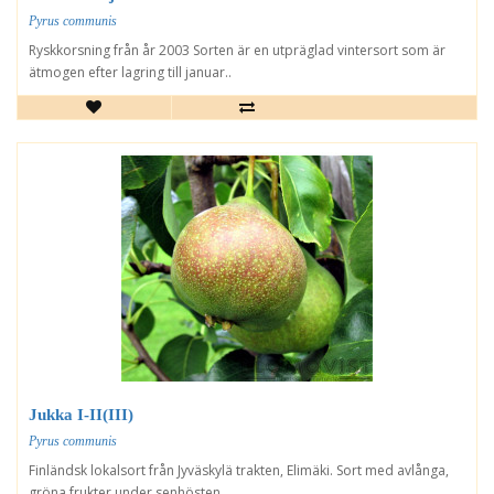
Pyrus communis
Ryskkorsning från år 2003 Sorten är en utpräglad vintersort som är
ätmogen efter lagring till januar..
Jukka I-II(III)
Pyrus communis
Finländsk lokalsort från Jyväskylä trakten, Elimäki. Sort med avlånga,
gröna frukter under senhösten..