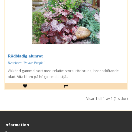
Rödbladig alunrot
Heuchera `Palace Purple`
Välkänd gammal sort med relativt stora, rödbruna, bronsskiftande
blad. Vita blom på höga, smala stjä..
Visar 1 till 1 av 1 (1 sidor)
Information