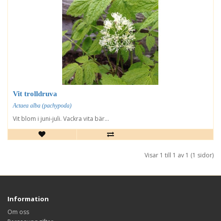
Vit trolldruva
Actaea alba (pachypoda)
Vit blom i juni-juli. Vackra vita bär...
Visar 1 till 1 av 1 (1 sidor)
Information
Om oss