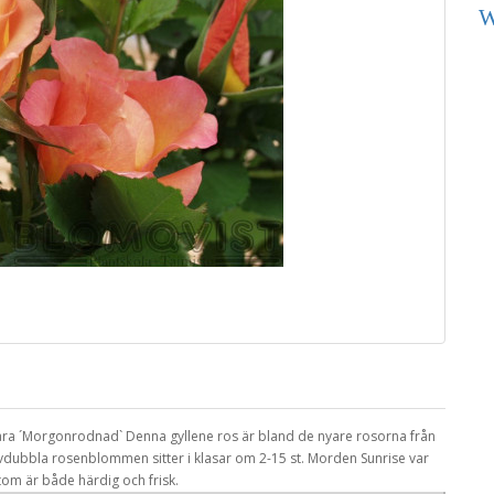
W
ra ´Morgonrodnad` Denna gyllene ros är bland de nyare rosorna från
vdubbla rosenblommen sitter i klasar om 2-15 st. Morden Sunrise var
m är både härdig och frisk.