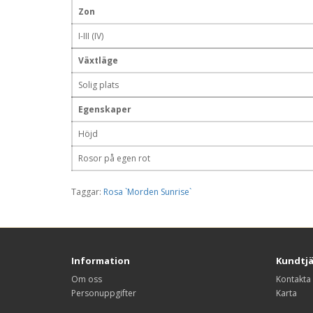
Zon
I-III (IV)
Växtläge
Solig plats
Egenskaper
Höjd
Rosor på egen rot
Taggar:
Rosa `Morden Sunrise`
Information
Kundtj
Om oss
Kontakta
Personuppgifter
Karta