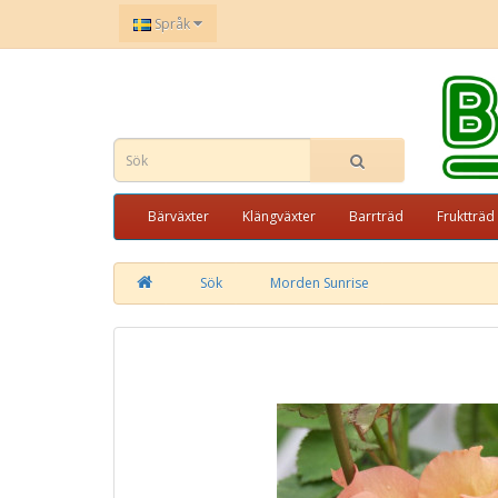
Språk
Bärväxter
Klängväxter
Barrträd
Fruktträd
Sök
Morden Sunrise