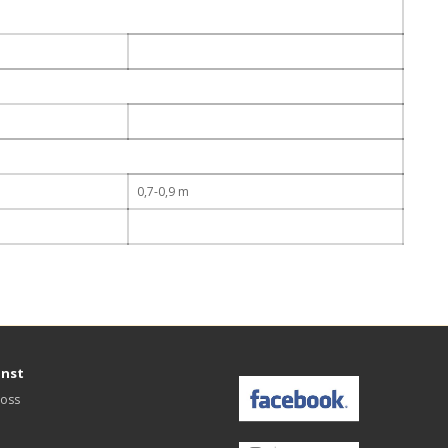
0,7-0,9 m
änst
 oss