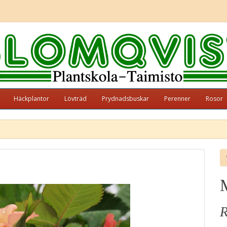
Häckplantor
Lövträd
Prydnadsbuskar
Perenner
Rosor
R