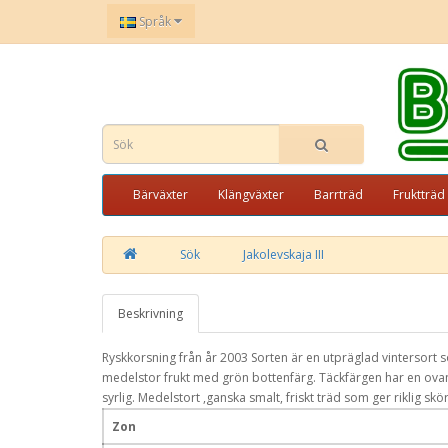
Språk
Bärväxter
Klängväxter
Barrträd
Fruktträd
Sök
Jakolevskaja III
Beskrivning
Ryskkorsning från år 2003 Sorten är en utpräglad vintersort s
medelstor frukt med grön bottenfärg. Täckfärgen har en ovan
syrlig. Medelstort ,ganska smalt, friskt träd som ger riklig skö
Zon