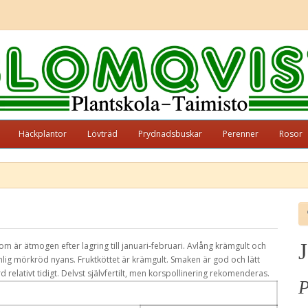
Häckplantor
Lövträd
Prydnadsbuskar
Perenner
Rosor
J
om är ätmogen efter lagring till januari-februari. Avlång krämgult och
lig mörkröd nyans. Fruktköttet är krämgult. Smaken är god och lätt
rd relativt tidigt. Delvst självfertilt, men korspollinering rekomenderas.
P