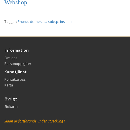
Webshop
Taggar:
Prunus domestica subsp. insititia
Information
Om oss
Personuppgifter
Kundtjänst
Kontakta oss
Karta
Övrigt
Sidkarta
Sidan är fortfarande under utveckling !