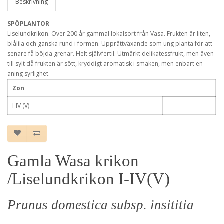
Beskrivning
SPÖPLANTOR
Liselundkrikon. Över 200 år gammal lokalsort från Vasa. Frukten är liten,
blålila och ganska rund i formen. Upprättväxande som ung planta för att
senare få böjda grenar. Helt självfertil. Utmärkt delikatessfrukt, men även
till sylt då frukten är sött, kryddigt aromatisk i smaken, men enbart en
aning syrlighet.
Zon
I-IV (V)
Gamla Wasa krikon
/Liselundkrikon I-IV(V)
Prunus domestica subsp. insititia