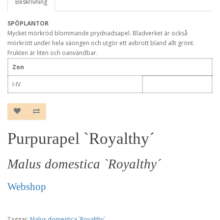
Beskrivning
SPÖPLANTOR
Mycket mörkröd blommande prydnadsapel. Bladverket är också
mörkrött under hela säongen och utgör ett avbrott bland allt grönt.
Frukten är liten och oanvändbar.
Zon
I-IV
Purpurapel `Royalthy´
Malus domestica `Royalthy´
Webshop
Taggar:
Malus domestica `Royalthy´