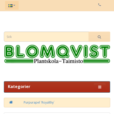
Kategorier
Purpurapel `Royalthy´