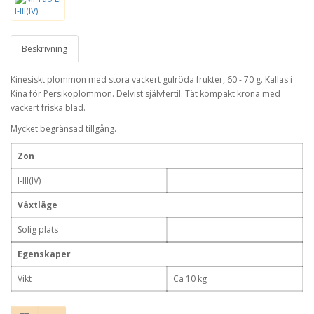
Beskrivning
Kinesiskt plommon med stora vackert gulröda frukter, 60 - 70 g. Kallas i
Kina för Persikoplommon. Delvist självfertil. Tät kompakt krona med
vackert friska blad.
Mycket begränsad tillgång.
Zon
I-III(IV)
Växtläge
Solig plats
Egenskaper
Vikt
Ca 10 kg