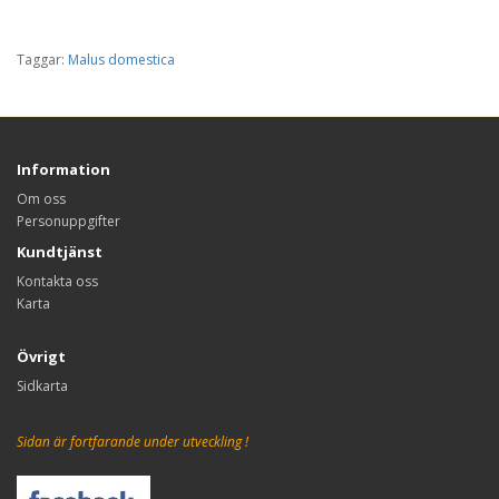
Taggar:
Malus domestica
Information
Om oss
Personuppgifter
Kundtjänst
Kontakta oss
Karta
Övrigt
Sidkarta
Sidan är fortfarande under utveckling !