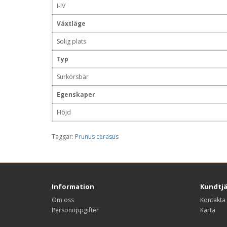
I-IV
Växtläge
Solig plats
Typ
Surkörsbär
Egenskaper
Höjd
Taggar:
Prunus cerasus
Information
Kundtj
Om oss
Kontakta
Personuppgifter
Karta