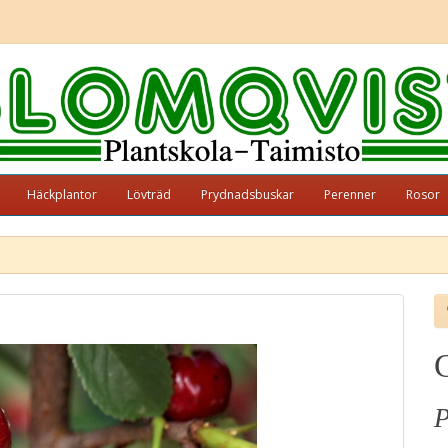
Häckplantor
Lövträd
Prydnadsbuskar
Perenner
Rosor
P