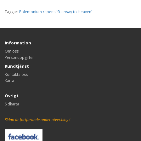
Taggar:
Polemonium repens `Stairway to Heaven´
Information
Om oss
Personuppgifter
Kundtjänst
Kontakta oss
Karta
Övrigt
Sidkarta
Sidan är fortfarande under utveckling !