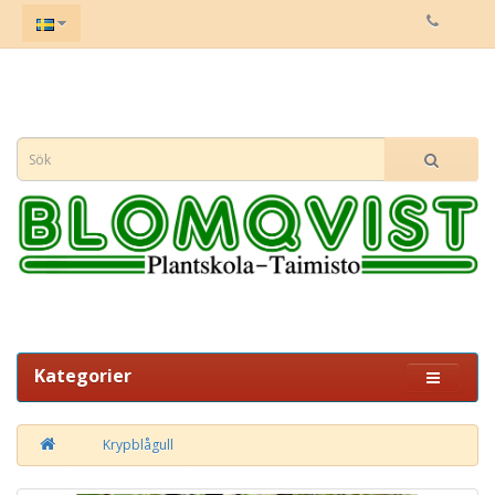
Kategorier
Krypblågull