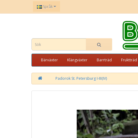
Språk
Bärväxter
Klängväxter
Barrträd
Fruktträd
Padorok St. Petersburg I-III(IV)