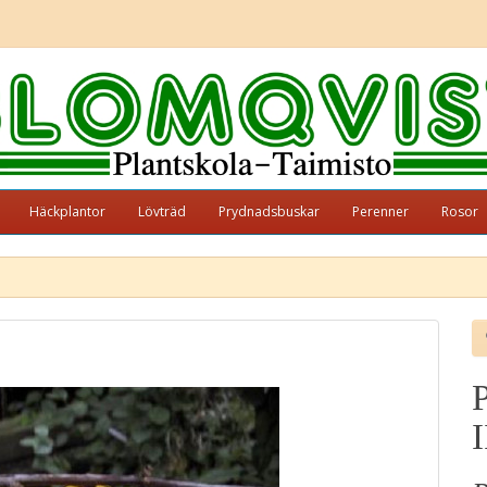
Häckplantor
Lövträd
Prydnadsbuskar
Perenner
Rosor
P
I