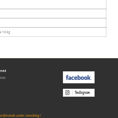
a 10 kg
änst
 oss
ortfarande under utveckling !