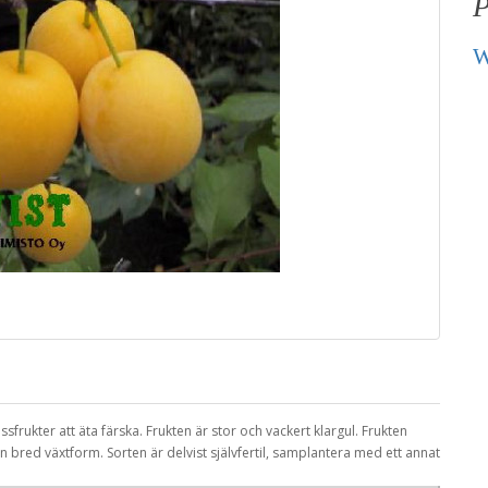
P
W
kter att äta färska. Frukten är stor och vackert klargul. Frukten
 bred växtform. Sorten är delvist självfertil, samplantera med ett annat