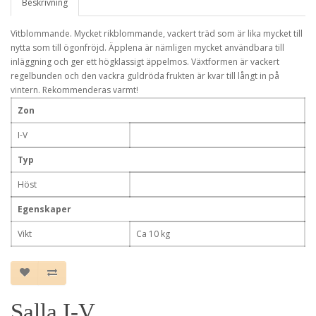
Beskrivning
Vitblommande. Mycket rikblommande, vackert träd som är lika mycket till
nytta som till ögonfröjd. Äpplena är nämligen mycket användbara till
inläggning och ger ett högklassigt äppelmos. Växtformen är vackert
regelbunden och den vackra guldröda frukten är kvar till långt in på
vintern. Rekommenderas varmt!
Zon
I-V
Typ
Höst
Egenskaper
Vikt
Ca 10 kg
Salla I-V