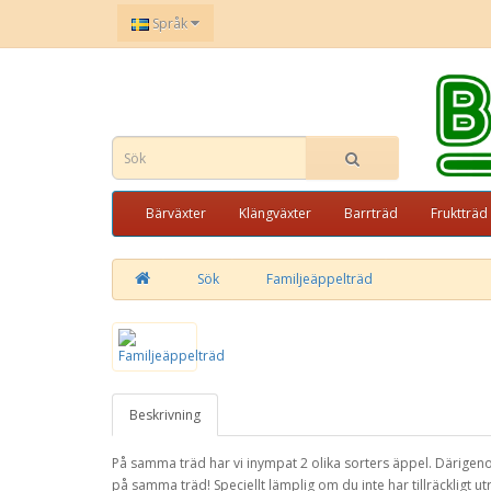
Språk
Bärväxter
Klängväxter
Barrträd
Fruktträd
Sök
Familjeäppelträd
Beskrivning
På samma träd har vi inympat 2 olika sorters äppel. Därigenom b
på samma träd! Speciellt lämplig om du inte har tillräckligt ut