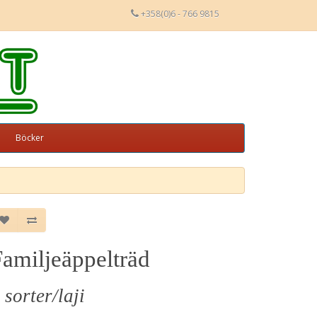
+358(0)6 - 766 9815
Böcker
Familjeäppelträd
 sorter/laji