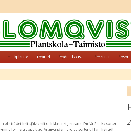
Häckplantor
Lövträd
Prydnadsbuskar
Perenner
Rosor
2
lir trädet helt självfertilt och klarar sig ensamt. Du får 2 olika sorter
rymme för flera äppelträd. Vi använder härdiga sorter till familjeträd!