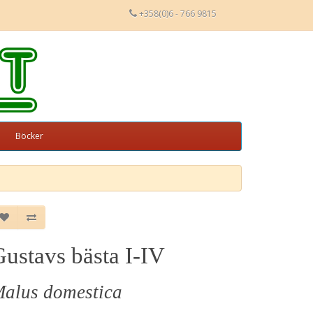
+358(0)6 - 766 9815
Böcker
ustavs bästa I-IV
alus domestica