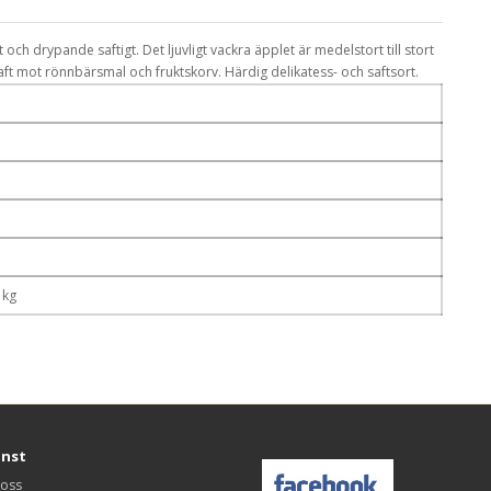
h drypande saftigt. Det ljuvligt vackra äpplet är medelstort till stort
 mot rönnbärsmal och fruktskorv. Härdig delikatess- och saftsort.
 kg
änst
 oss