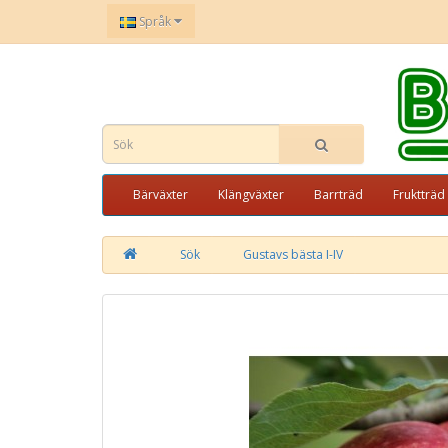
Språk
Bärväxter
Klängväxter
Barrträd
Fruktträd
Sök
Gustavs bästa I-IV