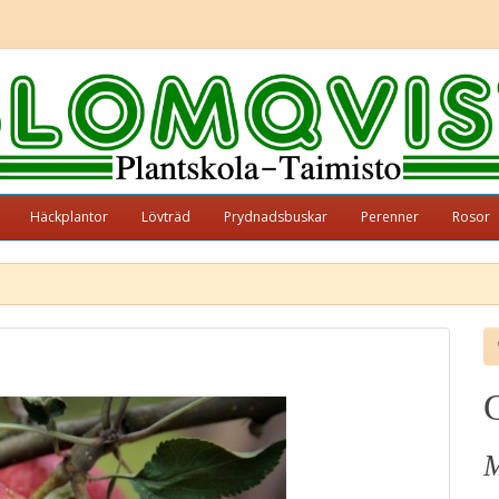
Häckplantor
Lövträd
Prydnadsbuskar
Perenner
Rosor
G
M