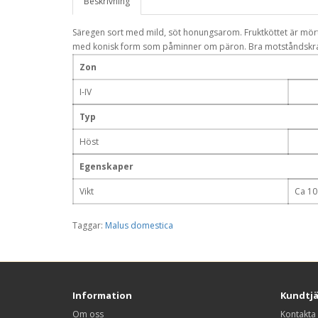
Beskrivning
Säregen sort med mild, söt honungsarom. Fruktköttet är mört oc
med konisk form som påminner om päron. Bra motståndskraft
Zon
I-IV
Typ
Höst
Egenskaper
Vikt
Ca 10
Taggar:
Malus domestica
Information
Kundtj
Om oss
Kontakta