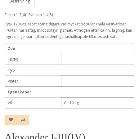
Beskrivning
Fi zon 1-3(4) Sve zon 1-4(5)
Rysk 1700-talssort som tidigare var mycket populär i hela västvärlden.
Frukten har saftig, mildt sötsyrlig smak. Ätmogen efter ca 4 v. lagring, kan
lagras till januari. Utomordentligt hushållsäpple till mos och saft.
Zon
I-III(IV)
Typ
Vinter
Egenskaper
Vikt
Ca 10 kg
Alexander I-III(IV)