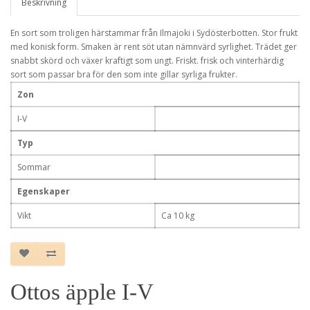
Beskrivning
En sort som troligen härstammar från Ilmajoki i Sydösterbotten. Stor frukt
med konisk form. Smaken är rent söt utan nämnvärd syrlighet. Trädet ger
snabbt skörd och växer kraftigt som ungt. Friskt. frisk och vinterhärdig
sort som passar bra för den som inte gillar syrliga frukter.
Zon
I-V
Typ
Sommar
Egenskaper
Vikt
Ca 10 kg
Ottos äpple I-V