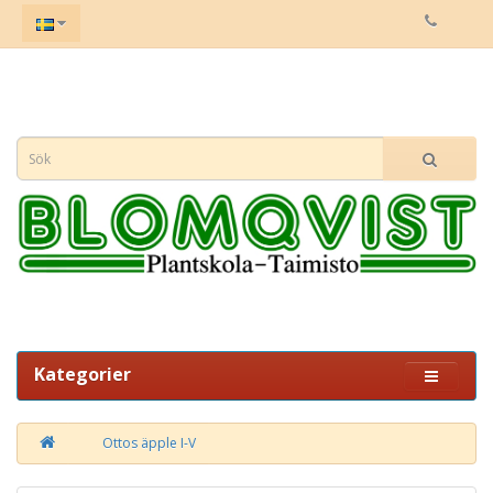
Kategorier
Ottos äpple I-V