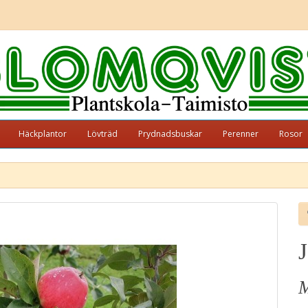
Häckplantor
Lövträd
Prydnadsbuskar
Perenner
Rosor
J
M