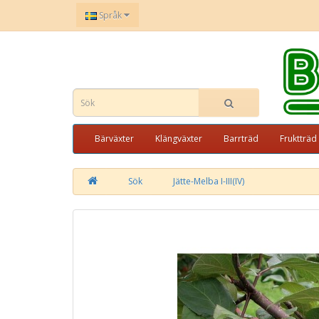
Språk
Bärväxter
Klängväxter
Barrträd
Fruktträd
Sök
Jätte-Melba I-III(IV)