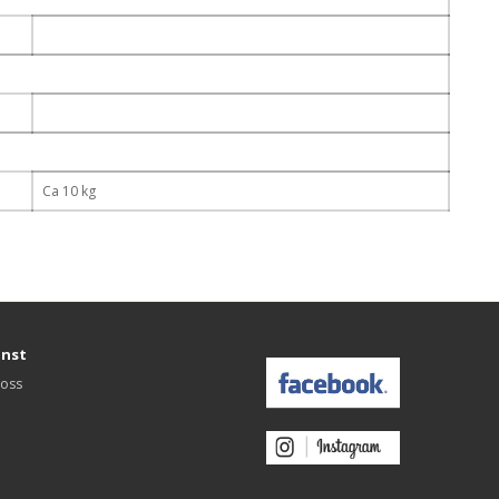
Ca 10 kg
änst
 oss