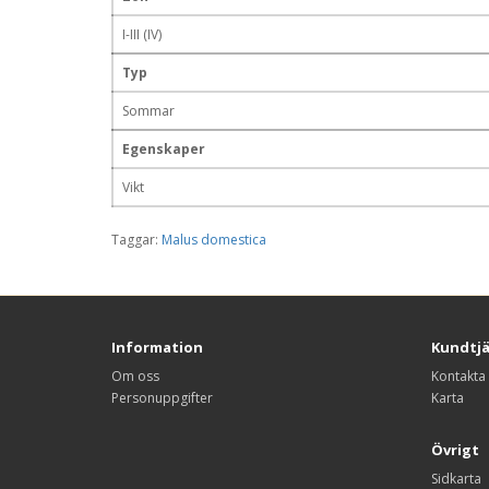
I-III (IV)
Typ
Sommar
Egenskaper
Vikt
Taggar:
Malus domestica
Information
Kundtj
Om oss
Kontakta
Personuppgifter
Karta
Övrigt
Sidkarta