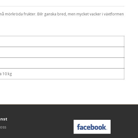
må mörkröda frukter. Bilr ganska bred, men mycket vacker i växtformen
a 10 kg
änst
 oss