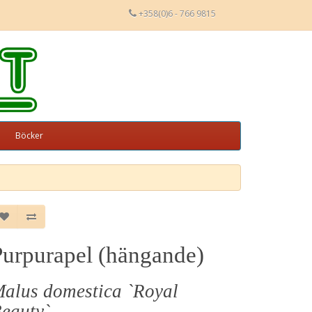
+358(0)6 - 766 9815
Böcker
Purpurapel (hängande)
alus domestica `Royal
eauty`