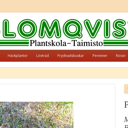
Häckplantor
Lövträd
Prydnadsbuskar
Perenner
Rosor
M
B