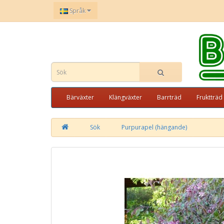
Språk
Bärväxter
Klängväxter
Barrträd
Fruktträd
Sök
Purpurapel (hängande)