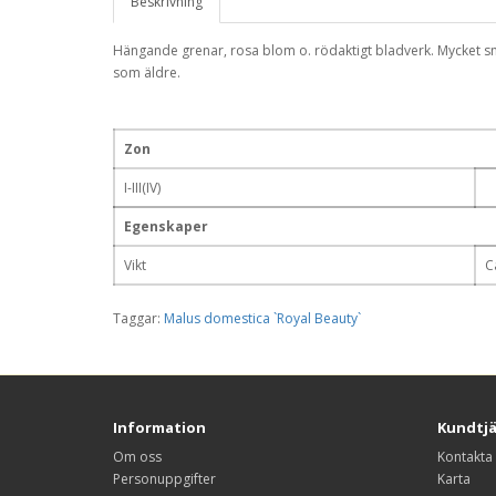
Beskrivning
Hängande grenar, rosa blom o. rödaktigt bladverk. Mycket s
som äldre.
Zon
I-III(IV)
Egenskaper
Vikt
C
Taggar:
Malus domestica `Royal Beauty`
Information
Kundtj
Om oss
Kontakta
Personuppgifter
Karta