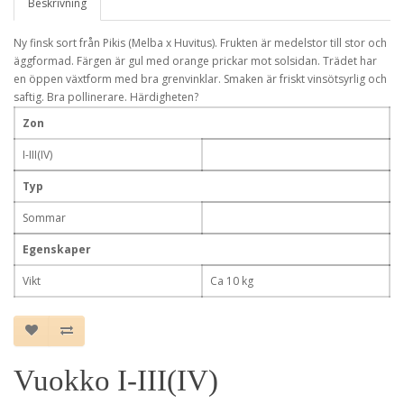
Beskrivning
Ny finsk sort från Pikis (Melba x Huvitus). Frukten är medelstor till stor och
äggformad. Färgen är gul med orange prickar mot solsidan. Trädet har
en öppen växtform med bra grenvinklar. Smaken är friskt vinsötsyrlig och
saftig. Bra pollinerare. Härdigheten?
Zon
I-III(IV)
Typ
Sommar
Egenskaper
Vikt
Ca 10 kg
Vuokko I-III(IV)