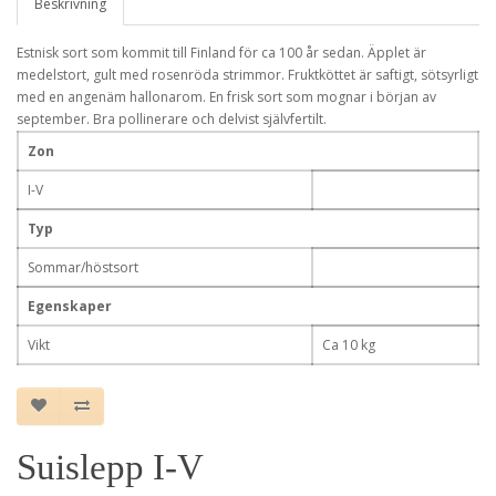
Beskrivning
Estnisk sort som kommit till Finland för ca 100 år sedan. Äpplet är
medelstort, gult med rosenröda strimmor. Fruktköttet är saftigt, sötsyrligt
med en angenäm hallonarom. En frisk sort som mognar i början av
september. Bra pollinerare och delvist självfertilt.
Zon
I-V
Typ
Sommar/höstsort
Egenskaper
Vikt
Ca 10 kg
Suislepp I-V