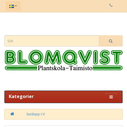
Kategorier
Suislepp I-V