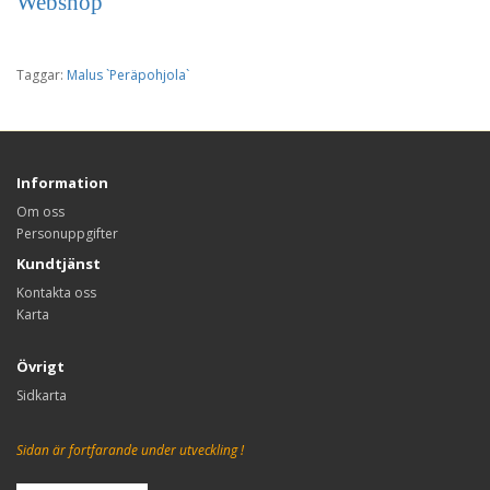
Webshop
Taggar:
Malus `Peräpohjola`
Information
Om oss
Personuppgifter
Kundtjänst
Kontakta oss
Karta
Övrigt
Sidkarta
Sidan är fortfarande under utveckling !