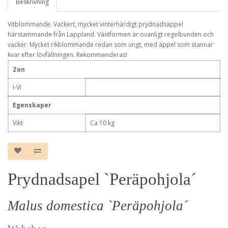
Beskrivning
Vitblommande. Vackert, mycket vinterhärdigt prydnadsäppel
härstammande från Lappland. Växtformen är ovanligt regelbunden och
vacker. Mycket rikblommande redan som ungt, med äppel som stannar
kvar efter lövfällningen. Rekommenderas!
Zon
I-VI
Egenskaper
Vikt
Ca 10 kg
Prydnadsapel `Peräpohjola´
Malus domestica `Peräpohjola´