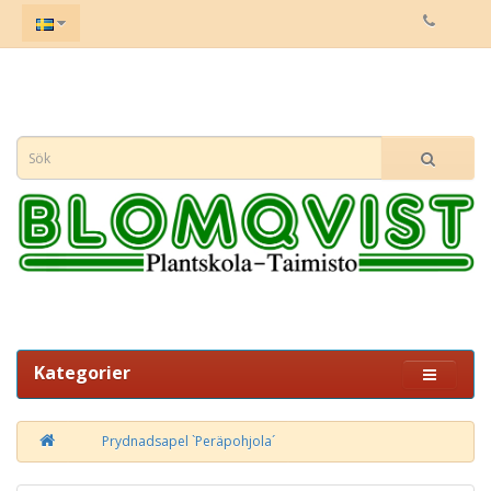
Kategorier
Prydnadsapel `Peräpohjola´