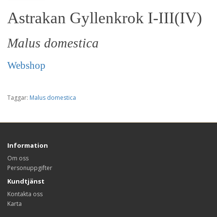
Astrakan Gyllenkrok I-III(IV)
Malus domestica
Webshop
Taggar:
Malus domestica
Information
Om oss
Personuppgifter
Kundtjänst
Kontakta oss
Karta