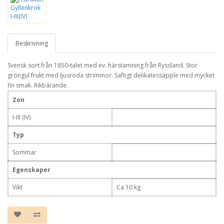
Beskrivning
Svensk sort från 1850-talet med ev. härstamning från Ryssland. Stor
gröngul frukt med ljusröda strimmor. Saftigt delikatessäpple med mycket
fin smak. Rikbärande.
Zon
I-III (IV)
Typ
Sommar
Egenskaper
Vikt
Ca 10 kg