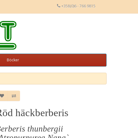
+358(0)6 - 766 9815
Böcker
Röd häckberberis
erberis thunbergii
Atropurpurea Nana`