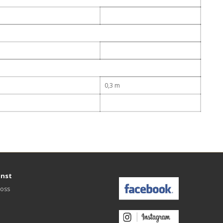
0,3 m
änst
 oss