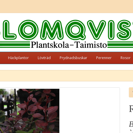
Häckplantor
Lövträd
Prydnadsbuskar
Perenner
Rosor
B
`