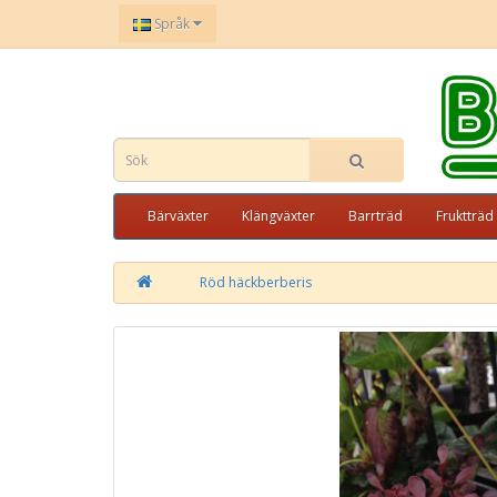
Språk
Bärväxter
Klängväxter
Barrträd
Fruktträd
Röd häckberberis