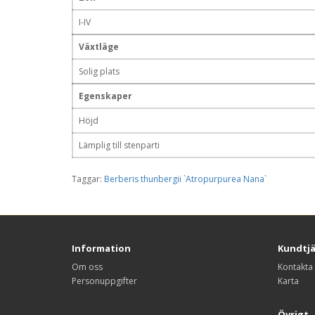
I-IV
Växtläge
Solig plats
Egenskaper
Höjd
Lämplig till stenparti
Taggar:
Berberis thunbergii `Atropurpurea Nana`
Information
Kundtj
Om oss
Kontakta
Personuppgifter
Karta
Övrigt