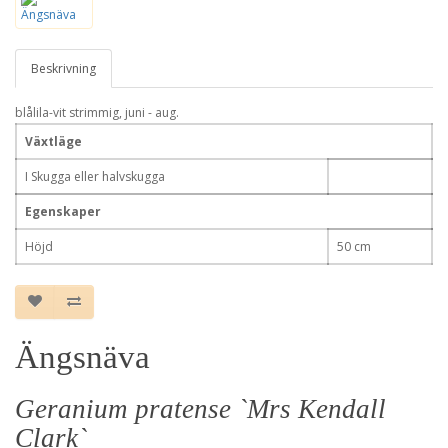
Beskrivning
blålila-vit strimmig, juni - aug.
Växtläge
I Skugga eller halvskugga
Egenskaper
Höjd
50 cm
Ängsnäva
Geranium pratense `Mrs Kendall
Clark`