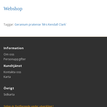
Webshop
Taggar:
Geranium pratense `Mrs Kendall Clark`
Information
Om oss
Personuppgifter
Kundtjänst
Kontakta oss
Karta
Övrigt
Sidkarta
Sidan är fortfarande under utveckling !