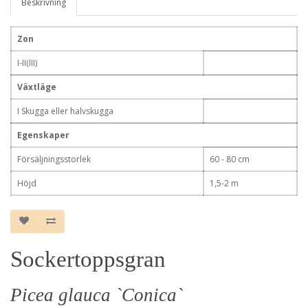
Beskrivning
Zon
I-II(III)
Växtläge
I Skugga eller halvskugga
Egenskaper
Försäljningsstorlek
60 - 80 cm
Höjd
1,5-2 m
Sockertoppsgran
Picea glauca `Conica`