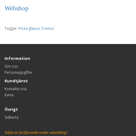
Webshop
Taggar:
Picea glauca `Conica`
Information
Om oss
Personuppgifter
Kundtjänst
Kontakta oss
Karta
Övrigt
Sidkarta
Sidan är fortfarande under utveckling !