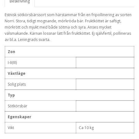
Beskrivning
Estnisk sötkörsbärssort som härstammar från en fripollinering av sorten
Norri. Stora, tidigt mognande, mörkröda bär. Fruktköttet är saftigt,
mörkrött och mjukt med både sötma och syra. Anses mycket
välsmakande. Kärnan lossnar lätt från fruktköttet. Ej självfertil, pollineras
av bl.a. Leningrads svarta.
Zon
I-II(III)
Växtläge
Solig plats
Typ
Sötkörsbär
Egenskaper
Vikt
Ca 10 kg