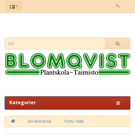
Kategorier
Körsbärsträd
Tontu I-II(III)