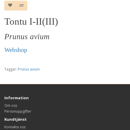
Tontu I-II(III)
Prunus avium
Webshop
Taggar:
Prunus avium
Information
Om oss
Personuppgifter
Kundtjänst
Kontakta oss