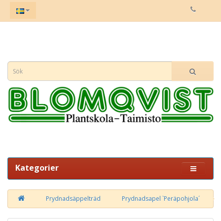
Kategorier
Prydnadsäppelträd
Prydnadsapel `Peräpohjola´