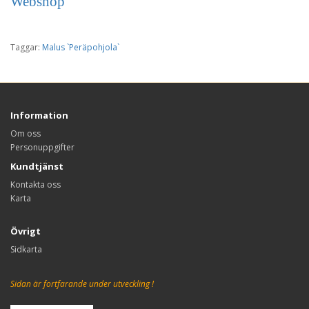
Webshop
Taggar:
Malus `Peräpohjola`
Information
Om oss
Personuppgifter
Kundtjänst
Kontakta oss
Karta
Övrigt
Sidkarta
Sidan är fortfarande under utveckling !