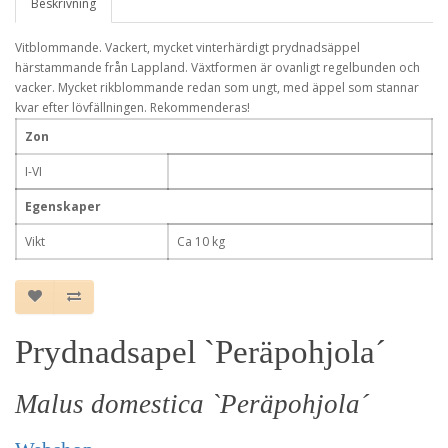
Beskrivning
Vitblommande. Vackert, mycket vinterhärdigt prydnadsäppel
härstammande från Lappland. Växtformen är ovanligt regelbunden och
vacker. Mycket rikblommande redan som ungt, med äppel som stannar
kvar efter lövfällningen. Rekommenderas!
Zon
I-VI
Egenskaper
Vikt
Ca 10 kg
Prydnadsapel `Peräpohjola´
Malus domestica `Peräpohjola´