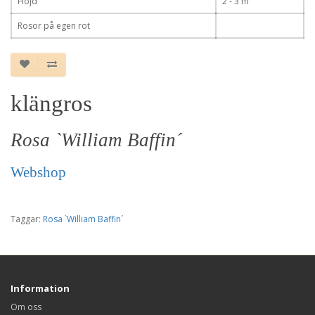
Höjd
2 - 3 m
Rosor på egen rot
klängros
Rosa `William Baffin´
Webshop
Taggar:
Rosa `William Baffin´
Information
Om oss