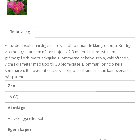
Beskrivning
En av de absolut härdigaste, rosarödblommande klängrosorna. Kraftigt
växande grenar som når en höjd av 2-3 meter. Helt resistent mot
gråmögel och svartfläcksjuka. Blommorna är halvdubbla, väldoftande, 6-
7 cm i diameter med upp till 30 blom/klase. Blommar i princip hela
sommaren. Behöver inte täckas el. klippas till vintern utan kan övervintra
på spaljén.
Zon
I-V (VI)
Växtläge
Halvskugga eller sol
Egenskaper