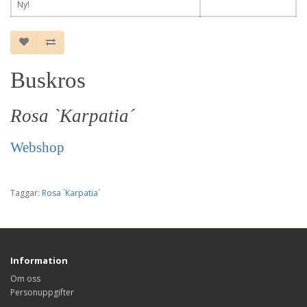
Ny!
Buskros
Rosa `Karpatia´
Webshop
Taggar:
Rosa `Karpatia´
Information
Om oss
Personuppgifter