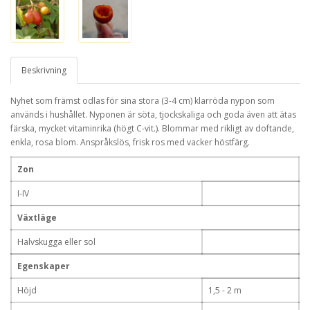
Beskrivning
Nyhet som främst odlas för sina stora (3-4 cm) klarröda nypon som
används i hushållet. Nyponen är söta, tjockskaliga och goda även att ätas
färska, mycket vitaminrika (högt C-vit.). Blommar med rikligt av doftande,
enkla, rosa blom. Anspråkslös, frisk ros med vacker höstfärg.
Zon
I-IV
Växtläge
Halvskugga eller sol
Egenskaper
Höjd
1,5 - 2 m