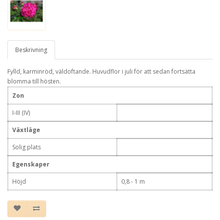
Beskrivning
Fylld, karminröd, väldoftande. Huvudflor i juli för att sedan fortsätta
blomma till hösten.
Zon
I-III (IV)
Växtläge
Solig plats
Egenskaper
Höjd
0,8 - 1 m