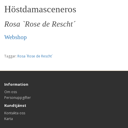
Höstdamasceneros
Rosa `Rose de Rescht´
Webshop
Taggar:
Rosa `Rose de Rescht´
Information
Om oss
Personuppgifter
Kundtjänst
Kontakta oss
Karta