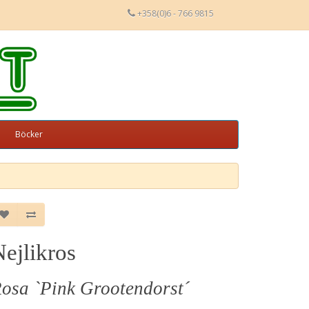
+358(0)6 - 766 9815
Böcker
ejlikros
osa `Pink Grootendorst´