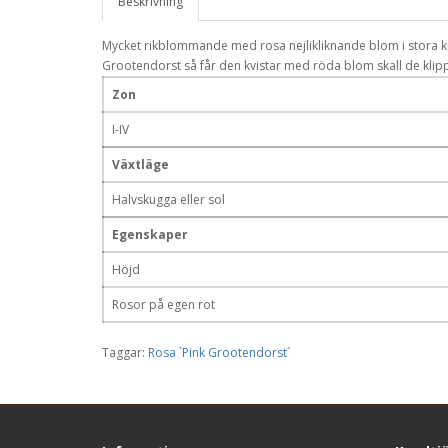
Beskrivning
Mycket rikblommande med rosa nejlikliknande blom i stora klasa
Grootendorst så får den kvistar med röda blom skall de klippa
Zon
I-IV
Växtläge
Halvskugga eller sol
Egenskaper
Höjd
Rosor på egen rot
Taggar:
Rosa `Pink Grootendorst´