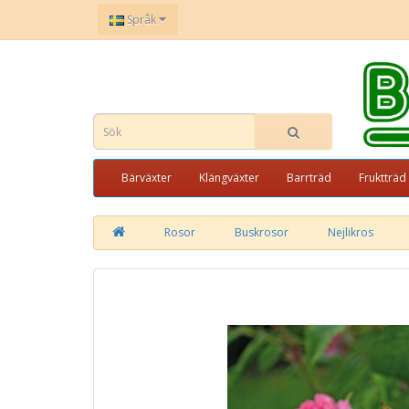
Språk
Bärväxter
Klängväxter
Barrträd
Fruktträd
Rosor
Buskrosor
Nejlikros