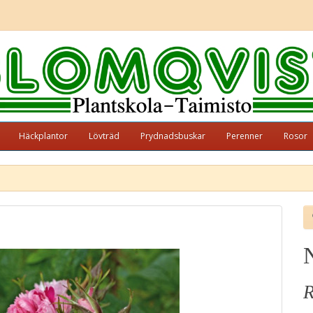
Häckplantor
Lövträd
Prydnadsbuskar
Perenner
Rosor
N
R