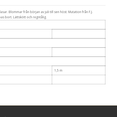
r. Blommar från början av juli till sen höst. Mutation från F.J.
s bort. Lättskött och regntålig.
1,5 m