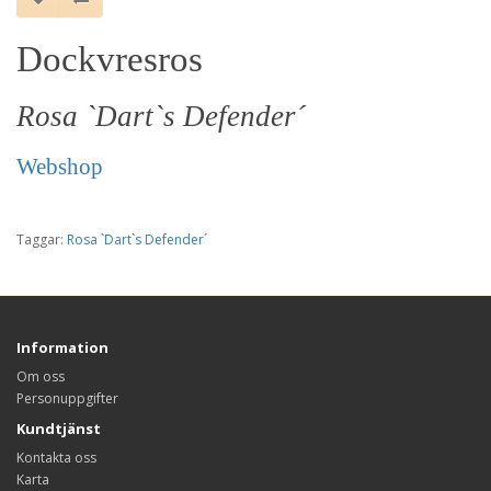
Dockvresros
Rosa `Dart`s Defender´
Webshop
Taggar:
Rosa `Dart`s Defender´
Information
Om oss
Personuppgifter
Kundtjänst
Kontakta oss
Karta