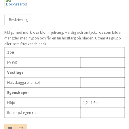
Beskrivning
Rikligt med mörkrosa blom i juli-aug. Härdig och omtyckt ros som bildar
mängder med nypon och får en fin höstfärg på bladen. Utmärkt i grupp
eller som friväxande häck.
Zon
I-V (VI)
Växtläge
Halvskugga eller sol
Egenskaper
Höjd
1,2 - 1,5 m
Rosor på egen rot