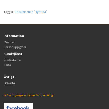
Taggar:
Rosa helenae `Hybrida´
Information
Om oss
Personuppgifter
Kundtjänst
Kontakta oss
Karta
Övrigt
Sidkarta
Sidan är fortfarande under utveckling !