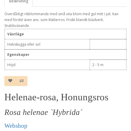
Beskrivning
Överdådigt rikblommande med små vita blom med gul mitt i juli. Kan
med fördel även anv. som klätterros. Friskt blandk bladverk.
Snabbväxande.
Växtläge
Halvskugga eller sol
Egenskaper
Höjd
2 - 5 m
Helenae-rosa, Honungsros
Rosa helenae `Hybrida´
Webshop