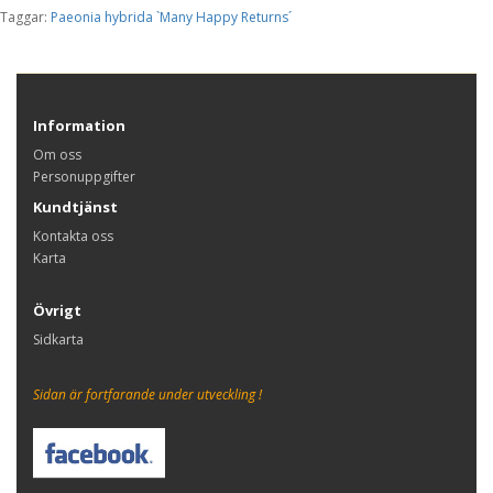
Taggar:
Paeonia hybrida `Many Happy Returns´
Information
Om oss
Personuppgifter
Kundtjänst
Kontakta oss
Karta
Övrigt
Sidkarta
Sidan är fortfarande under utveckling !