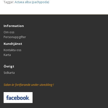
Taggar:
Actaea alba (pachypoda)
Information
Om oss
Personuppgifter
Kundtjänst
Kontakta oss
Karta
Övrigt
Sidkarta
Sidan är fortfarande under utveckling !