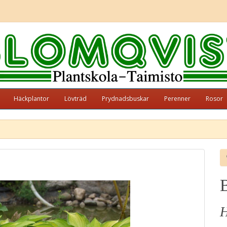
Häckplantor
Lövträd
Prydnadsbuskar
Perenner
Rosor
H