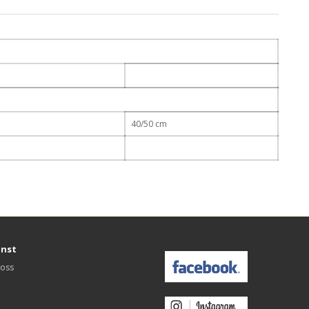
40/50 cm
änst
 oss