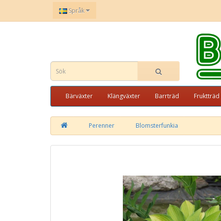
Språk
Bärväxter
Klängväxter
Barrträd
Fruktträd
Perenner
Blomsterfunkia