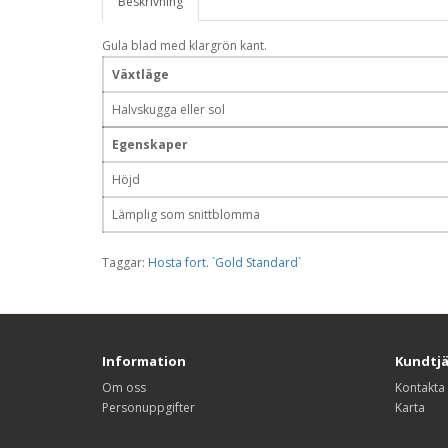
Beskrivning
Gula blad med klargrön kant.
Växtläge
Halvskugga eller sol
Egenskaper
Höjd
Lämplig som snittblomma
Taggar:
Hosta fort. `Gold Standard`
Information
Kundtj
Om oss
Kontakta
Personuppgifter
Karta