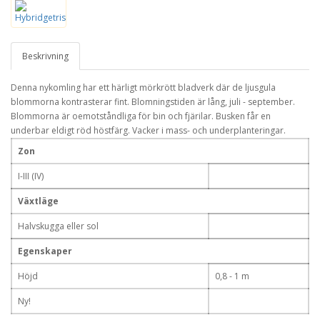
Beskrivning
Denna nykomling har ett härligt mörkrött bladverk där de ljusgula
blommorna kontrasterar fint. Blomningstiden är lång, juli - september.
Blommorna är oemotståndliga för bin och fjärilar. Busken får en
underbar eldigt röd höstfärg. Vacker i mass- och underplanteringar.
Zon
I-III (IV)
Växtläge
Halvskugga eller sol
Egenskaper
Höjd
0,8 - 1 m
Ny!