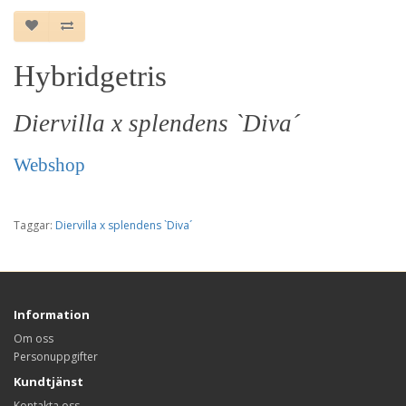
Hybridgetris
Diervilla x splendens `Diva´
Webshop
Taggar:
Diervilla x splendens `Diva´
Information
Om oss
Personuppgifter
Kundtjänst
Kontakta oss