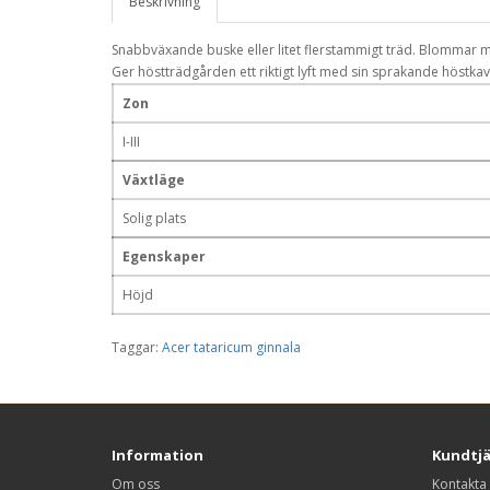
Beskrivning
Snabbväxande buske eller litet flerstammigt träd. Blommar 
Ger höstträdgården ett riktigt lyft med sin sprakande höstkav
Zon
I-III
Växtläge
Solig plats
Egenskaper
Höjd
Taggar:
Acer tataricum ginnala
Information
Kundtj
Om oss
Kontakta