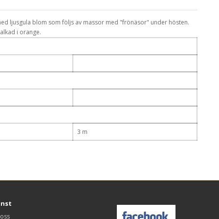
med ljusgula blom som följs av massor med "frönäsor" under hösten.
alkad i orange.
3 m
änst
 oss