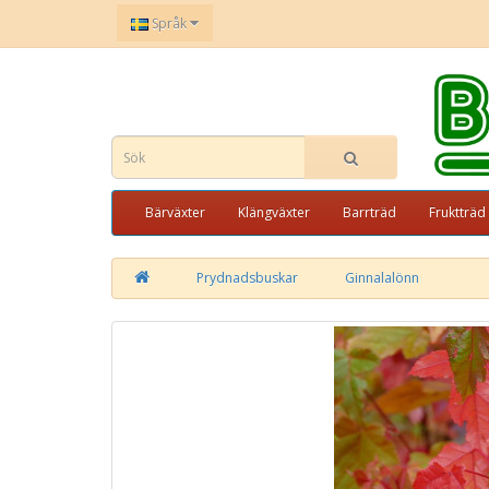
Språk
Bärväxter
Klängväxter
Barrträd
Fruktträd
Prydnadsbuskar
Ginnalalönn