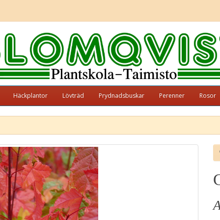
Häckplantor
Lövträd
Prydnadsbuskar
Perenner
Rosor
A