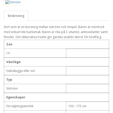
Beskrivning
Sort som är en korsning mellan sötrönn och mispel. Bären är mörkröd
med enbart lite barksmak. Bären är rika på C-vitamin, antioxidanter samt
fenoler. Det dekorativa trädet ger ganska snabbt skörd. Fin höstfärg.
Zon
I-V
Växtläge
Halvskugga eller sol
Typ
Sötrönn
Egenskaper
Försäljningsstorlek
150 - 175 cm