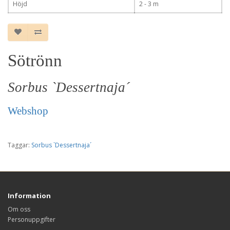
Höjd
2 - 3 m
Sötrönn
Sorbus `Dessertnaja´
Webshop
Taggar:
Sorbus `Dessertnaja´
Information
Om oss
Personuppgifter