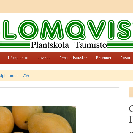
Häckplantor
Lövträd
Prydnadsbuskar
Perenner
Rosor
lplommon I-IV(V)