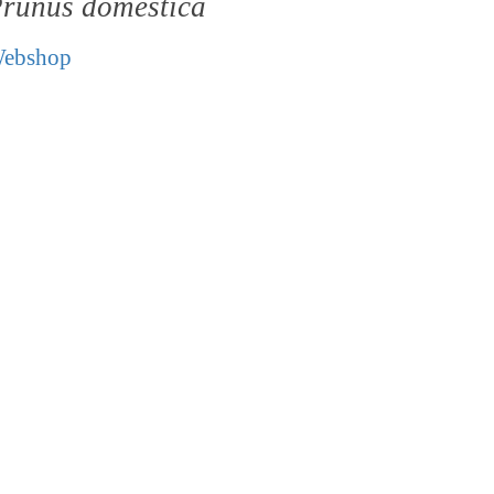
runus domestica
ebshop