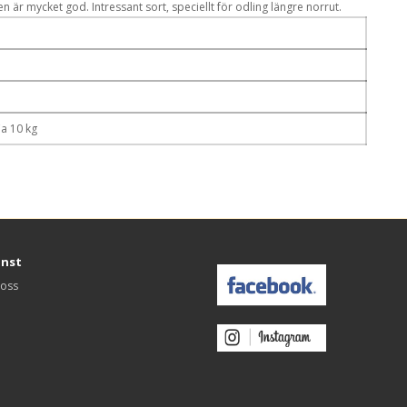
 är mycket god. Intressant sort, speciellt för odling längre norrut.
a 10 kg
änst
 oss