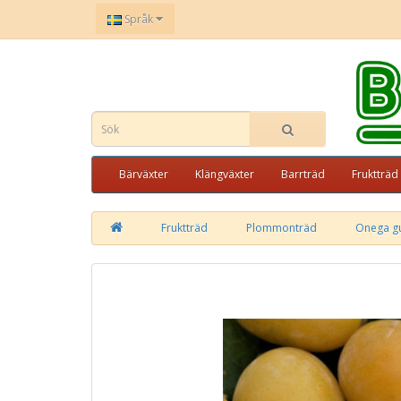
Språk
Bärväxter
Klängväxter
Barrträd
Fruktträd
Fruktträd
Plommonträd
Onega gu