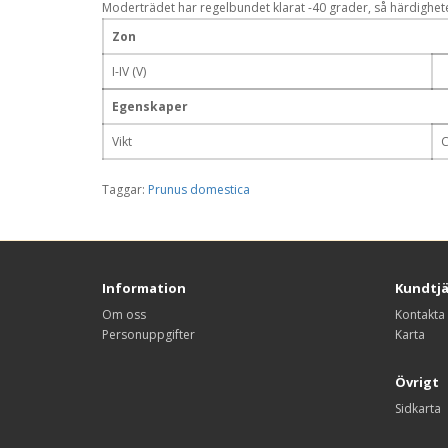
Moderträdet har regelbundet klarat -40 grader, så härdigheten
Zon
I-IV (V)
Egenskaper
Vikt
C
Taggar:
Prunus domestica
Information
Kundtj
Om oss
Kontakta
Personuppgifter
Karta
Övrigt
Sidkarta