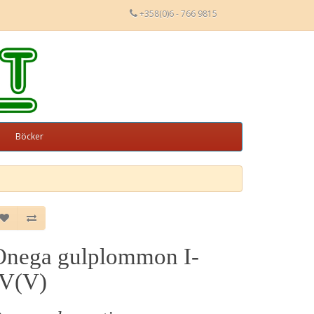
+358(0)6 - 766 9815
Böcker
Onega gulplommon I-
IV(V)