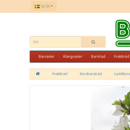
Språk
Bärväxter
Klängväxter
Barrträd
Fruktträd
Fruktträd
Körsbärsträd
Luddkörsbä