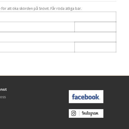
r att öka skörden på Snövit. Får röda ätliga bär.
änst
 oss