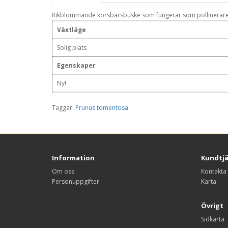
Rikblommande körsbärsbuske som fungerar som pollinerare fö
Växtläge
Solig plats
Egenskaper
Ny!
Taggar:
Prunus tomentosa
Information
Kundtj
Om oss
Kontakta
Personuppgifter
Karta
Övrigt
Sidkarta