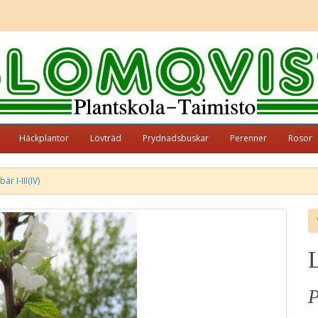
Häckplantor
Lövträd
Prydnadsbuskar
Perenner
Rosor
r I-III(IV)
L
P