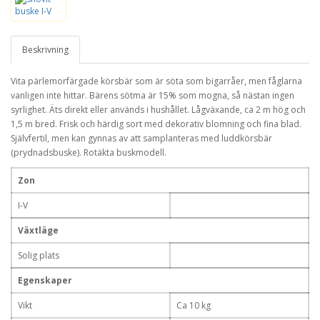
Beskrivning
Vita pärlemorfärgade körsbär som är söta som bigarråer, men fåglarna
vanligen inte hittar. Bärens sötma är 15% som mogna, så nästan ingen
syrlighet. Äts direkt eller används i hushållet. Lågväxande, ca 2 m hög och
1,5 m bred. Frisk och härdig sort med dekorativ blomning och fina blad.
Självfertil, men kan gynnas av att samplanteras med luddkörsbär
(prydnadsbuske). Rotäkta buskmodell.
Zon
I-V
Växtläge
Solig plats
Egenskaper
Vikt
Ca 10 kg