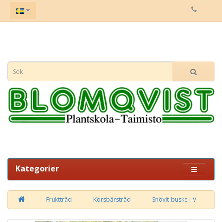
Kategorier
Fruktträd
Körsbärsträd
Snövit-buske I-V