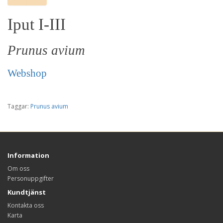
Iput I-III
Prunus avium
Webshop
Taggar:
Prunus avium
Information
Om oss
Personuppgifter
Kundtjänst
Kontakta oss
Karta