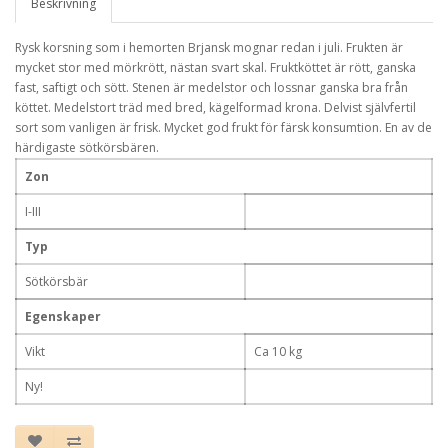
Beskrivning
Rysk korsning som i hemorten Brjansk mognar redan i juli. Frukten är
mycket stor med mörkrött, nästan svart skal. Fruktköttet är rött, ganska
fast, saftigt och sött. Stenen är medelstor och lossnar ganska bra från
köttet. Medelstort träd med bred, kägelformad krona. Delvist självfertil
sort som vanligen är frisk. Mycket god frukt för färsk konsumtion. En av de
härdigaste sötkörsbären.
Zon
I-III
Typ
Sötkörsbär
Egenskaper
Vikt
Ca 10 kg
Ny!