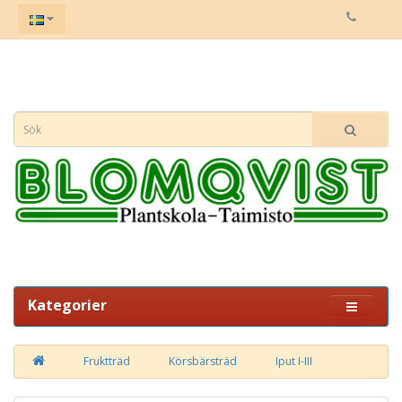
Kategorier
Fruktträd
Körsbärsträd
Iput I-III