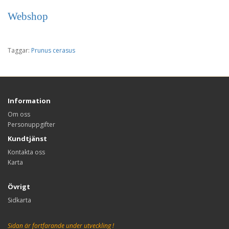
Webshop
Taggar:
Prunus cerasus
Information
Om oss
Personuppgifter
Kundtjänst
Kontakta oss
Karta
Övrigt
Sidkarta
Sidan är fortfarande under utveckling !