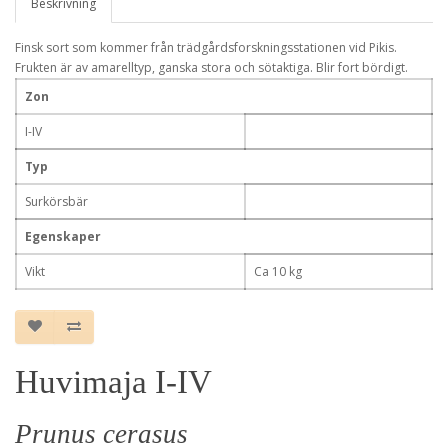
Beskrivning
Finsk sort som kommer från trädgårdsforskningsstationen vid Pikis.
Frukten är av amarelltyp, ganska stora och sötaktiga. Blir fort bördigt.
Zon
I-IV
Typ
Surkörsbär
Egenskaper
Vikt
Ca 10 kg
Huvimaja I-IV
Prunus cerasus