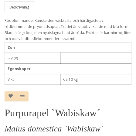
Beskrivning
Rödblommande. Kanske den vackraste och härdigaste av
rödblommande prydnadsaplar. Trädet är snabbväxande med bra form.
Bladen är gröna, men nyutslagna blad är röda. Frukten är karminröd, liten
och oanvändbar.Rekommenderas varmt!
Zon
I-IV (V)
Egenskaper
Vikt
Ca 10 kg
Purpurapel `Wabiskaw´
Malus domestica `Wabiskaw`