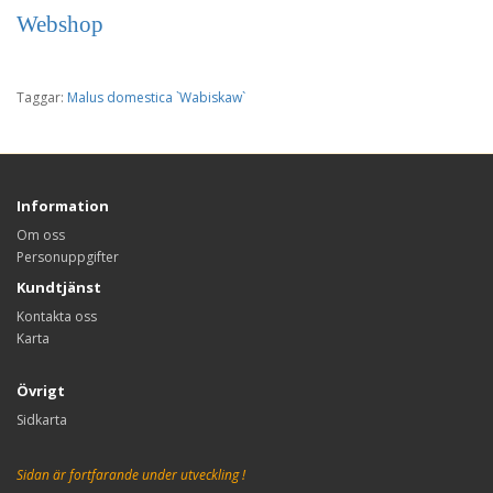
Webshop
Taggar:
Malus domestica `Wabiskaw`
Information
Om oss
Personuppgifter
Kundtjänst
Kontakta oss
Karta
Övrigt
Sidkarta
Sidan är fortfarande under utveckling !