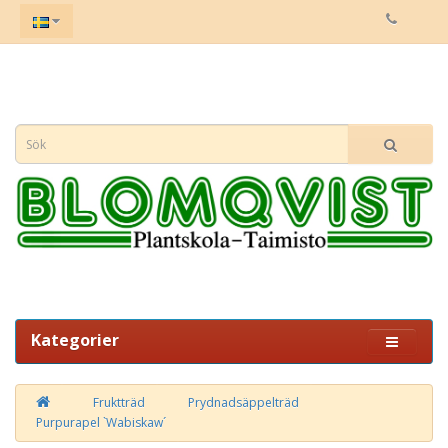
Kategorier
Fruktträd
Prydnadsäppelträd
Purpurapel `Wabiskaw´