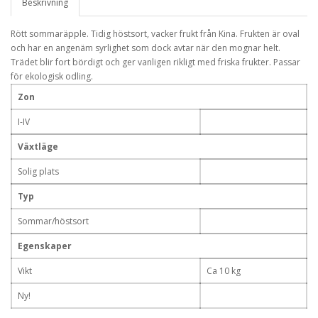
Beskrivning
Rött sommaräpple. Tidig höstsort, vacker frukt från Kina. Frukten är oval
och har en angenäm syrlighet som dock avtar när den mognar helt.
Trädet blir fort bördigt och ger vanligen rikligt med friska frukter. Passar
för ekologisk odling.
Zon
I-IV
Växtläge
Solig plats
Typ
Sommar/höstsort
Egenskaper
Vikt
Ca 10 kg
Ny!