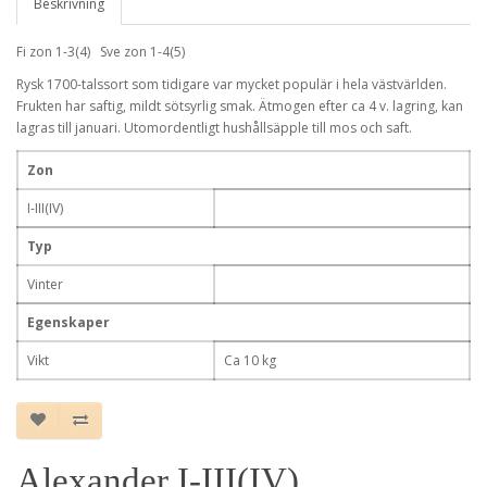
Beskrivning
Fi zon 1-3(4) Sve zon 1-4(5)
Rysk 1700-talssort som tidigare var mycket populär i hela västvärlden.
Frukten har saftig, mildt sötsyrlig smak. Ätmogen efter ca 4 v. lagring, kan
lagras till januari. Utomordentligt hushållsäpple till mos och saft.
Zon
I-III(IV)
Typ
Vinter
Egenskaper
Vikt
Ca 10 kg
Alexander I-III(IV)